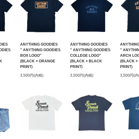
DIES
ANYTHING GOODIES
ANYTHING GOODIES
ANYTHING
ODIES
″ ANYTHING GOODIES
″ ANYTHING GOODIES
″ ANYTHI
BOX LOGO″
COLLEGE LOGO″
ARCH LO
K
(BLACK × ORANGE
(BLACK × BLACK
(BLACK ×
PRINT)
PRINT)
PRINT)
3,500円(内税)
3,500円(内税)
3,500円(内