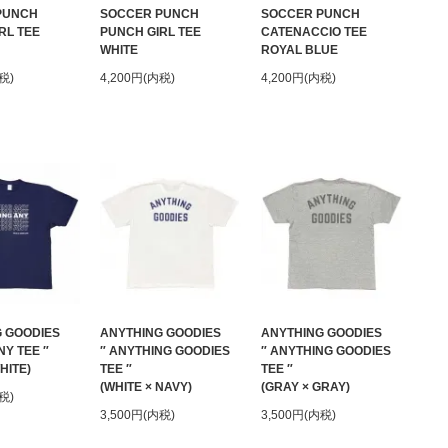
PUNCH
SOCCER PUNCH
SOCCER PUNCH
RL TEE
PUNCH GIRL TEE
CATENACCIO TEE
WHITE
ROYAL BLUE
税)
4,200円(内税)
4,200円(内税)
 GOODIES
ANYTHING GOODIES
ANYTHING GOODIES
NY TEE ″
″ ANYTHING GOODIES
″ ANYTHING GOODIES
HITE)
TEE ″
TEE ″
(WHITE × NAVY)
(GRAY × GRAY)
税)
3,500円(内税)
3,500円(内税)