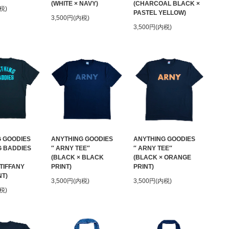
(WHITE × NAVY)
(CHARCOAL BLACK ×
税)
PASTEL YELLOW)
3,500円(内税)
3,500円(内税)
 GOODIES
ANYTHING GOODIES
ANYTHING GOODIES
G BADDIES
″ ARNY TEE″
″ ARNY TEE″
(BLACK × BLACK
(BLACK × ORANGE
 TIFFANY
PRINT)
PRINT)
NT)
3,500円(内税)
3,500円(内税)
税)