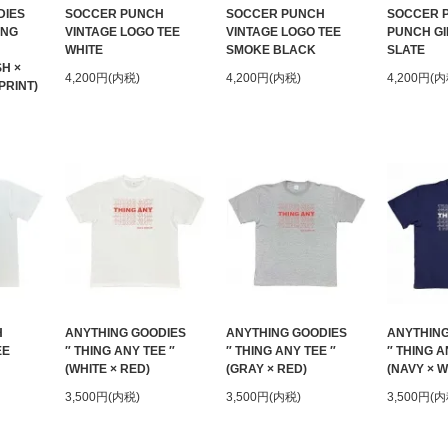
DIES
SOCCER PUNCH
SOCCER PUNCH
SOCCER 
ING
VINTAGE LOGO TEE
VINTAGE LOGO TEE
PUNCH GI
WHITE
SMOKE BLACK
SLATE
H ×
4,200円(内税)
4,200円(内税)
4,200円(内
PRINT)
H
ANYTHING GOODIES
ANYTHING GOODIES
ANYTHING
EE
″ THING ANY TEE ″
″ THING ANY TEE ″
″ THING A
(WHITE × RED)
(GRAY × RED)
(NAVY × W
3,500円(内税)
3,500円(内税)
3,500円(内