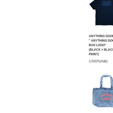
ANYTHING GOO
″ ANYTHING GO
BOX LOGO″
(BLACK × BLAC
PRINT)
3,500円(内税)