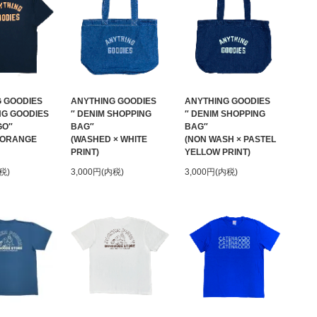
 GOODIES
ANYTHING GOODIES
ANYTHING GOODIES
NG GOODIES
″ DENIM SHOPPING
″ DENIM SHOPPING
GO″
BAG″
BAG″
 ORANGE
(WASHED × WHITE
(NON WASH × PASTEL
PRINT)
YELLOW PRINT)
税)
3,000円(内税)
3,000円(内税)