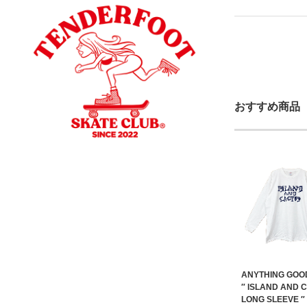
おすすめ商品
ANYTHING GOO
″ ISLAND AND 
LONG SLEEVE ″