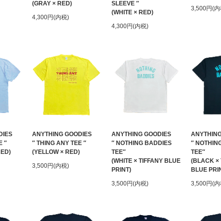
(GRAY × RED)
SLEEVE ″
3,500円(内
(WHITE × RED)
4,300円(内税)
4,300円(内税)
DIES
ANYTHING GOODIES
ANYTHING GOODIES
ANYTHING
E ″
″ THING ANY TEE ″
″ NOTHING BADDIES
″ NOTHIN
RED)
(YELLOW × RED)
TEE″
TEE″
(WHITE × TIFFANY BLUE
(BLACK ×
3,500円(内税)
PRINT)
BLUE PRI
3,500円(内税)
3,500円(内