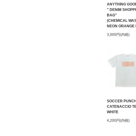
ANYTHING GOO
″ DENIM SHOPP
BAG″
(CHEMICAL WAS
NEON ORANGE 
3,000円(内税)
SOCCER PUNC
CATENACCIO T
WHITE
4,200円(内税)