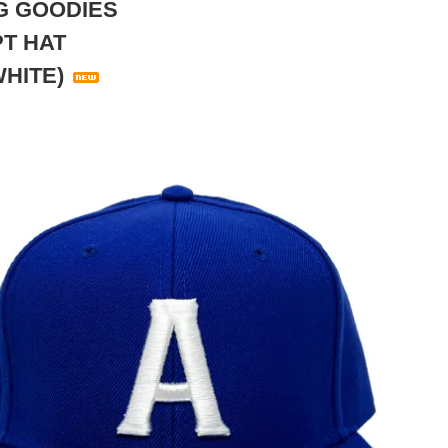
G GOODIES
PT HAT
WHITE)