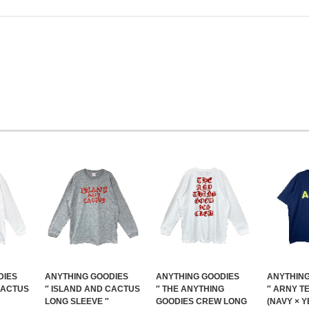
DIES
ANYTHING GOODIES
ANYTHING GOODIES
ANYTHING
CACTUS
″ ISLAND AND CACTUS
″ THE ANYTHING
″ ARNY TE
LONG SLEEVE ″
GOODIES CREW LONG
(NAVY × 