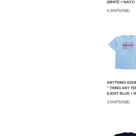
(WHITE × NAVY)
4,300円(内税)
ANYTHING GOO
″ THING ANY TE
(LIGHT BLUE × 
3,500円(内税)